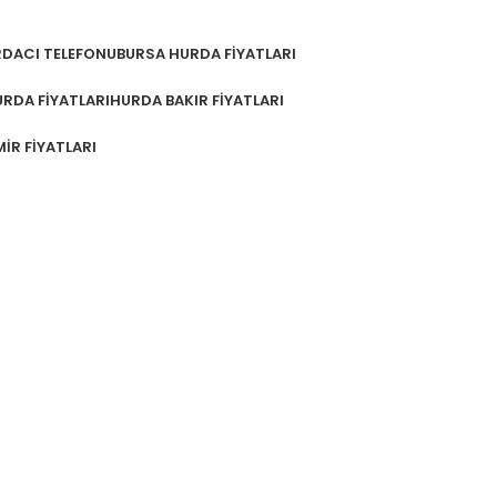
DACI TELEFONU
BURSA HURDA FIYATLARI
RDA FIYATLARI
HURDA BAKIR FIYATLARI
IR FIYATLARI