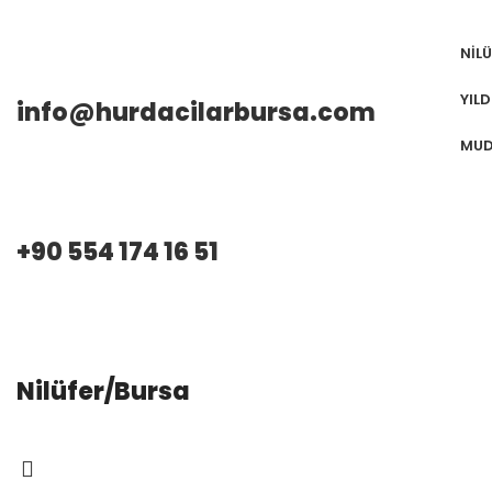
NIL
YIL
info@hurdacilarbursa.com
MUD
+90 554 174 16 51
Nilüfer/Bursa