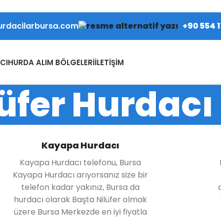
urdacilarbursa.com
+90 554 1
CI
HURDA ALIM BÖLGELERI
İLETIŞIM
lüfer Hurdacı
Kayapa Hurdacı
Kayapa Hurdacı telefonu, Bursa
Kayapa Hurdacı arıyorsanız size bir
telefon kadar yakınız, Bursa da
hurdacı olarak Başta Nilüfer olmak
üzere Bursa Merkezde en iyi fiyatla