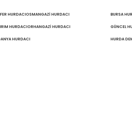
ÜFER HURDACI
OSMANGAZI HURDACI
BURSA HUR
DIRIM HURDACI
ORHANGAZI HURDACI
GÜNCEL HU
ANYA HURDACI
HURDA DEM