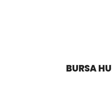
BURSA HU
Bursa merkezinde ve Nilüfer'de h
metal, sarı hurda, alüminyum hurda
Bursa'nın güvenili
RSA HURDACI
HURDACI