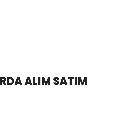
RDA ALIM SATIM
urda alım satım hizmeti sunuyoruz. Bakır, demir,
sı gibi tüm hurda çeşitlerini değerinde alıyoruz.
r hurdacısı olarak hizmetinizdeyiz
 TELEFONU