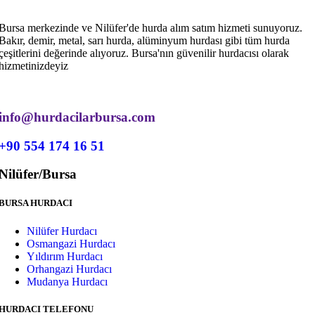
Bursa merkezinde ve Nilüfer'de hurda alım satım hizmeti sunuyoruz.
Bakır, demir, metal, sarı hurda, alüminyum hurdası gibi tüm hurda
çeşitlerini değerinde alıyoruz. Bursa'nın güvenilir hurdacısı olarak
hizmetinizdeyiz
info@hurdacilarbursa.com
+90 554 174 16 51
Nilüfer/Bursa
BURSA HURDACI
Nilüfer Hurdacı
Osmangazi Hurdacı
Yıldırım Hurdacı
Orhangazi Hurdacı
Mudanya Hurdacı
HURDACI TELEFONU