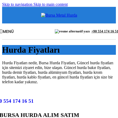
Skip to navigation
Skip to main content
MENÜ
+90 554 174 16 5
Hurda Fiyatları
Hurda Fiyatları nedir, Bursa Hurda Fiyatları, Güncel hurda fiyatları
için sitemizi ziyaret edin, bize ulaşın. Güncel hurda bakır fiyatları,
hurda demir fiyatları, hurda alüminyum fiyatları, hurda krom
fiyatları, hurda kablo fiyatları, en güncel hurda fiyatları için size bir
telefon kadar yakınız.
0 554 174 16 51
BURSA HURDA ALIM SATIM