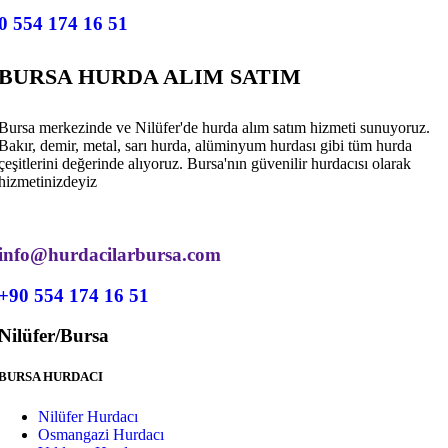
0 554 174 16 51
BURSA HURDA ALIM SATIM
Bursa merkezinde ve Nilüfer'de hurda alım satım hizmeti sunuyoruz.
Bakır, demir, metal, sarı hurda, alüminyum hurdası gibi tüm hurda
çeşitlerini değerinde alıyoruz. Bursa'nın güvenilir hurdacısı olarak
hizmetinizdeyiz
info@hurdacilarbursa.com
+90 554 174 16 51
Nilüfer/Bursa
BURSA HURDACI
Nilüfer Hurdacı
Osmangazi Hurdacı