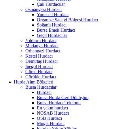
Çalı Hurdacılar
Osmangazi Hurdacı
Yunuseli Hurdacı
Organize Sanayi Bölgesi Hurdacı
Soğanlı Hurdacı
Bursa Emek Hurdacı
Geçit Hurdacılar
Yıldırım Hurdacı
Mudanya Hurdacı
Orhangazi Hurdacı
Kestel Hurdacı
Demirtaş Hurdacı
İnegöl Hurdacı
Gürsu Hurdacı
Görükle Hurdacı
Hurda Alım Bölgeleri
Bursa Hurdacılar
Hurdacı
Bursa Hurda Geri Dönüşüm
Bursa Hurdacı Telefonu
En yakın hurdacı
NOSAB Hurdacı
OSB Hurdacı
Muğla Hurdacı
Fabrika Yıkım Söküm