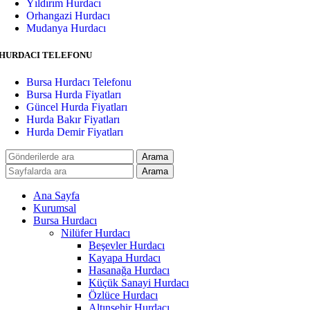
Yıldırım Hurdacı
Orhangazi Hurdacı
Mudanya Hurdacı
HURDACI TELEFONU
Bursa Hurdacı Telefonu
Bursa Hurda Fiyatları
Güncel Hurda Fiyatları
Hurda Bakır Fiyatları
Hurda Demir Fiyatları
Arama
Arama
Ana Sayfa
Kurumsal
Bursa Hurdacı
Nilüfer Hurdacı
Beşevler Hurdacı
Kayapa Hurdacı
Hasanağa Hurdacı
Küçük Sanayi Hurdacı
Özlüce Hurdacı
Altınşehir Hurdacı