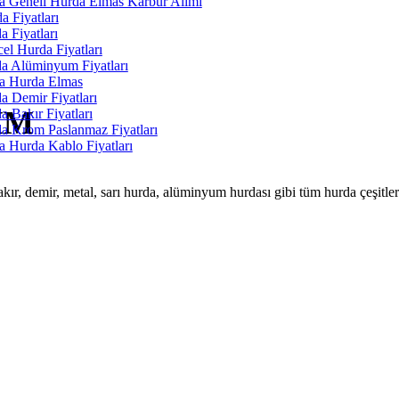
a Geneli Hurda Elmas Karbür Alımı
a Fiyatları
a Fiyatları
el Hurda Fiyatları
a Alüminyum Fiyatları
a Hurda Elmas
a Demir Fiyatları
IM
a Bakır Fiyatları
a Krom Paslanmaz Fiyatları
a Hurda Kablo Fiyatları
r, demir, metal, sarı hurda, alüminyum hurdası gibi tüm hurda çeşitleri