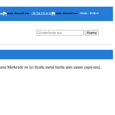
com
+90 554 174 16 51
Nilüfer / BURSA
Arama
rsa Merkezde en iyi fiyatla metal hurda alım satımı yapıyoruz.