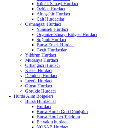
Küçük Sanayi Hurdacı
Özlüce Hurdacı
Altınşehir Hurdacı
Çalı Hurdacılar
Osmangazi Hurdacı
Yunuseli Hurdacı
Organize Sanayi Bölgesi Hurdacı
Soğanlı Hurdacı
Bursa Emek Hurdacı
Geçit Hurdacılar
Yıldırım Hurdacı
Mudanya Hurdacı
Orhangazi Hurdacı
Kestel Hurdacı
Demirtaş Hurdacı
İnegöl Hurdacı
Gürsu Hurdacı
Görükle Hurdacı
Hurda Alım Bölgeleri
Bursa Hurdacılar
Hurdacı
Bursa Hurda Geri Dönüşüm
Bursa Hurdacı Telefonu
En yakın hurdacı
NOSAB Hurdacı