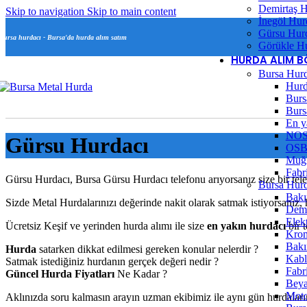
Demirtaş H
Skip to navigation
Skip to main content
İnegöl Hur
Gürsu Hur
Bursa hurdacı - Bursa'da hurda alım satım
Görükle H
HURDA ALIM B
Bursa Hurd
Hurd
Burs
Burs
En y
NOS
Gürsu Hurdacı
OSB
Muğl
Fabr
Gürsu Hurdacı, Bursa Gürsu Hurdacı telefonu arıyorsanız size bir tel
Bursa Hurd
Bakı
Sizde Metal Hurdalarınızı değerinde nakit olarak satmak istiyorsanız,
Demi
Elek
Ücretsiz Keşif ve yerinden hurda alımı ile size
en yakın hurdacı
bir 
Krom
Bakı
Hurda
satarken dikkat edilmesi gereken konular nelerdir ?
Kabl
Satmak istediğiniz hurdanın gerçek değeri nedir ?
Fabr
Güncel Hurda Fiyatları
Ne Kadar ?
Beya
Moto
Aklınızda soru kalmasın arayın uzman ekibimiz ile aynı gün hurdaları