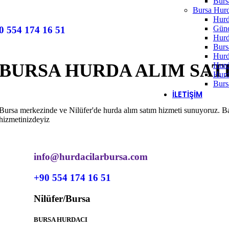
Burs
Bursa Hurd
Hurd
Günc
0 554 174 16 51
Hurd
Burs
Hurd
BURSA HURDA ALIM SAT
Hurd
Hurd
Burs
İLETIŞIM
Bursa merkezinde ve Nilüfer'de hurda alım satım hizmeti sunuyoruz. Bakı
hizmetinizdeyiz
info@hurdacilarbursa.com
+90 554 174 16 51
Nilüfer/Bursa
BURSA HURDACI