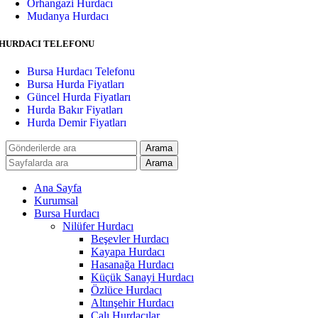
Orhangazi Hurdacı
Mudanya Hurdacı
HURDACI TELEFONU
Bursa Hurdacı Telefonu
Bursa Hurda Fiyatları
Güncel Hurda Fiyatları
Hurda Bakır Fiyatları
Hurda Demir Fiyatları
Arama
Arama
Ana Sayfa
Kurumsal
Bursa Hurdacı
Nilüfer Hurdacı
Beşevler Hurdacı
Kayapa Hurdacı
Hasanağa Hurdacı
Küçük Sanayi Hurdacı
Özlüce Hurdacı
Altınşehir Hurdacı
Çalı Hurdacılar