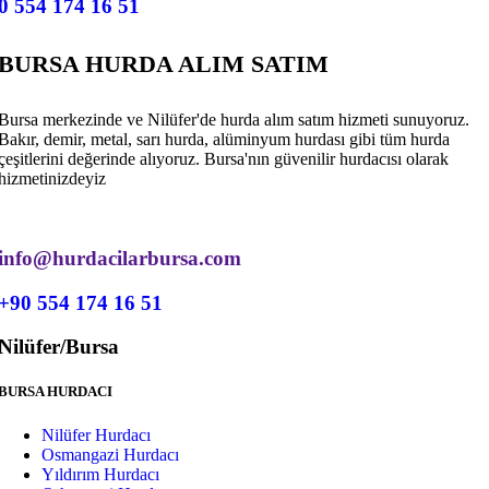
0 554 174 16 51
BURSA HURDA ALIM SATIM
Bursa merkezinde ve Nilüfer'de hurda alım satım hizmeti sunuyoruz.
Bakır, demir, metal, sarı hurda, alüminyum hurdası gibi tüm hurda
çeşitlerini değerinde alıyoruz. Bursa'nın güvenilir hurdacısı olarak
hizmetinizdeyiz
info@hurdacilarbursa.com
+90 554 174 16 51
Nilüfer/Bursa
BURSA HURDACI
Nilüfer Hurdacı
Osmangazi Hurdacı
Yıldırım Hurdacı