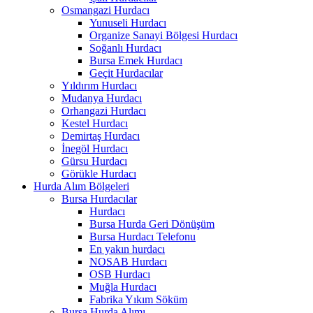
Osmangazi Hurdacı
Yunuseli Hurdacı
Organize Sanayi Bölgesi Hurdacı
Soğanlı Hurdacı
Bursa Emek Hurdacı
Geçit Hurdacılar
Yıldırım Hurdacı
Mudanya Hurdacı
Orhangazi Hurdacı
Kestel Hurdacı
Demirtaş Hurdacı
İnegöl Hurdacı
Gürsu Hurdacı
Görükle Hurdacı
Hurda Alım Bölgeleri
Bursa Hurdacılar
Hurdacı
Bursa Hurda Geri Dönüşüm
Bursa Hurdacı Telefonu
En yakın hurdacı
NOSAB Hurdacı
OSB Hurdacı
Muğla Hurdacı
Fabrika Yıkım Söküm
Bursa Hurda Alımı