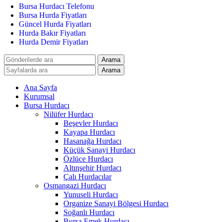
Bursa Hurdacı Telefonu
Bursa Hurda Fiyatları
Güncel Hurda Fiyatları
Hurda Bakır Fiyatları
Hurda Demir Fiyatları
Arama
Arama
Ana Sayfa
Kurumsal
Bursa Hurdacı
Nilüfer Hurdacı
Beşevler Hurdacı
Kayapa Hurdacı
Hasanağa Hurdacı
Küçük Sanayi Hurdacı
Özlüce Hurdacı
Altınşehir Hurdacı
Çalı Hurdacılar
Osmangazi Hurdacı
Yunuseli Hurdacı
Organize Sanayi Bölgesi Hurdacı
Soğanlı Hurdacı
Bursa Emek Hurdacı