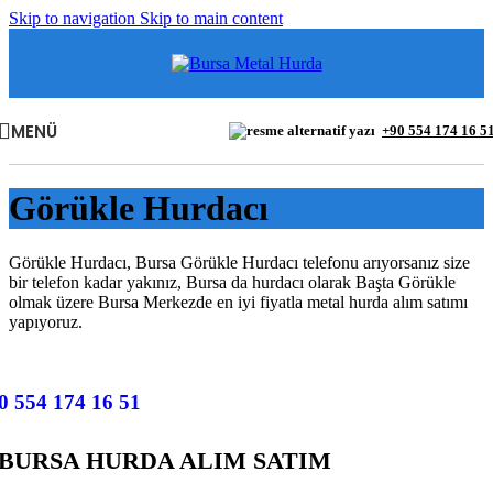
Skip to navigation
Skip to main content
MENÜ
+90 554 174 16 5
Görükle Hurdacı
Görükle Hurdacı, Bursa Görükle Hurdacı telefonu arıyorsanız size
bir telefon kadar yakınız, Bursa da hurdacı olarak Başta Görükle
olmak üzere Bursa Merkezde en iyi fiyatla metal hurda alım satımı
yapıyoruz.
0 554 174 16 51
BURSA HURDA ALIM SATIM