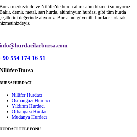
Bursa merkezinde ve Nilüfer'de hurda alım satım hizmeti sunuyoruz.
Bakır, demir, metal, sarı hurda, alüminyum hurdası gibi tüm hurda
çeşitlerini değerinde alıyoruz. Bursa'nın güvenilir hurdacısı olarak
hizmetinizdeyiz
info@hurdacilarbursa.com
+90 554 174 16 51
Nilüfer/Bursa
BURSA HURDACI
Nilüfer Hurdacı
Osmangazi Hurdacı
Yıldırım Hurdacı
Orhangazi Hurdacı
Mudanya Hurdacı
HURDACI TELEFONU